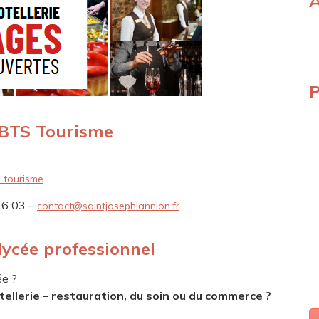
P
 BTS Tourisme
 tourisme
26 03 –
contact@saintjosephlannion.fr
lycée professionnel
ée ?
tellerie – restauration, du soin ou du commerce ?