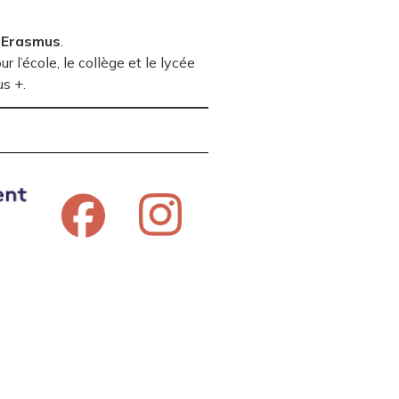
e
Erasmus
.
l’école, le collège et le lycée
s +.