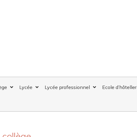
ège
Lycée
Lycée professionnel
Ecole d’hôteller
S AU COLLÈGE
 collège