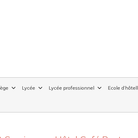
lège
Lycée
Lycée professionnel
Ecole d’hôtel
ET SERVICES EN HÔTEL CAFÉ RES