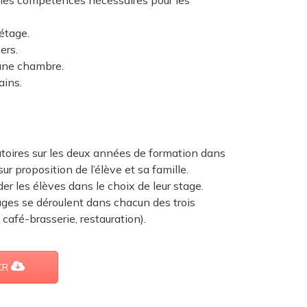
 les compétences nécessaires pour les
étage.
ers.
’une chambre.
ains.
toires sur les deux années de formation dans
ur proposition de l’élève et sa famille.
er les élèves dans le choix de leur stage.
tages se déroulent dans chacun des trois
 café-brasserie, restauration).
HCR