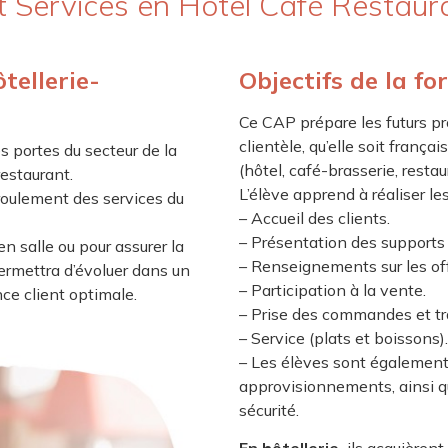
 Services en Hôtel Café Restaur
tellerie-
Objectifs de la f
Ce CAP prépare les futurs pr
clientèle, qu’elle soit frança
s portes du secteur de la
(hôtel, café-brasserie, restau
estaurant.
L’élève apprend à réaliser le
oulement des services du
– Accueil des clients.
– Présentation des supports
en salle ou pour assurer la
– Renseignements sur les off
ermettra d’évoluer dans un
– Participation à la vente.
ce client optimale.
– Prise des commandes et tr
– Service (plats et boissons).
– Les élèves sont également 
approvisionnements, ainsi q
sécurité.