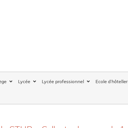
ège
Lycée
Lycée professionnel
Ecole d’hôteller
SE DE 2NDE STHR – COLLECTE DE 